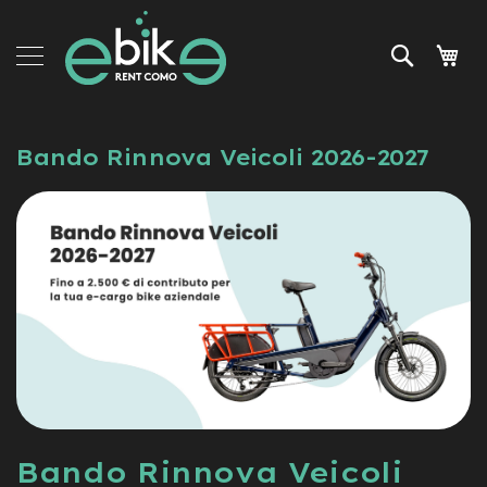
Skip
e-
to
Bike
Search
My 
Content
Rent
Tours
and
services
Bando Rinnova Veicoli 2026-2027
Accessories
News
and
promo
Bando Rinnova Veicoli