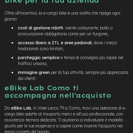
bike per la tua azienda
Oltre all'incentivo, la e-cargo bike è una scelta che ripaga ogni
giorno:
costi di gestione ridotti
: niente carburante, bollo o
assicurazione obbligatoria come per un furgone;
accesso libero a ZTL e aree pedonali
, dove i mezzi
tradizionali sono limitati;
parcheggio semplice
e tempi di consegna più rapidi nel
traffico urbano;
immagine green
per la tua attività, sempre più apprezzata
dai clienti.
e
Bike Lab Como ti
accompagna nell'acquisto
Da
eBike Lab
, in Viale Lecco 79 a Como, trovi una selezione di e-
cargo bike adatte al trasporto merci e all'uso professionale, con
assistenza tecnica dedicata. Ti aiutiamo a individuare il modello
giusto per le tue esigenze e a capire come inserire l'acquisto nei
tempi corretti del bando.