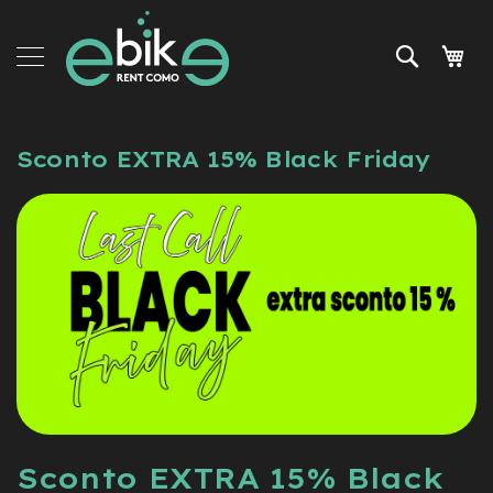
Skip
e-
to
Bike
Search
My 
Content
Rent
Tours
and
services
Sconto EXTRA 15% Black Friday
Accessories
News
and
promo
Sconto EXTRA 15% Black