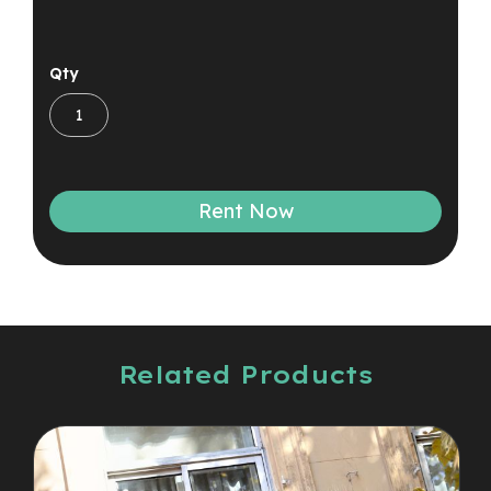
Qty
Rent Now
Related Products