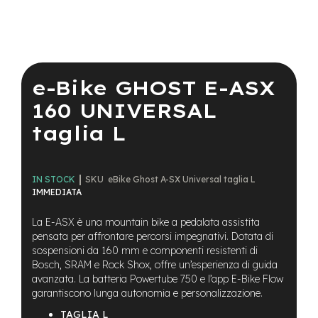
Skip
to
the
e-Bike GHOST E-ASX
beginning
of
160 UNIVERSAL
the
taglia L
images
gallery
SKU
eBike Ghost A-SX Universal taglia L
IN STOCK
IMMEDIATA
La E-ASX è una mountain bike a pedalata assistita
pensata per affrontare percorsi impegnativi. Dotata di
sospensioni da 160 mm e componenti resistenti di
Bosch, SRAM e Rock Shox, offre un’esperienza di guida
avanzata. La batteria Powertube 750 e l’app E-Bike Flow
garantiscono lunga autonomia e personalizzazione.
TAGLIA L