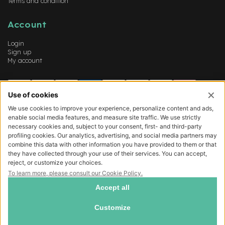
Terms and condition
Account
Login
Sign up
My account
COMO EXPERT SRL - Sede legale viale Lecco 77, Como (22100) - Cap. Soc.
540.000 € - P.IVA/CF 03372160139 - REA CO-311087 -
Privacy policy
-
Cookie