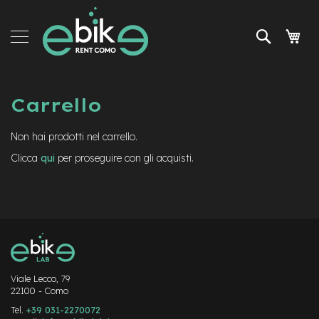
Salta
Noleggio
al
e-
Cerca
Carr
contenuto
Bike
Tour
e
servizi
Carrello
Accessori
Non hai prodotti nel carrello.
News
Clicca
qui
per proseguire con gli acquisti.
Viale Lecco, 79
22100 - Como
Tel.
+39 031-2270072