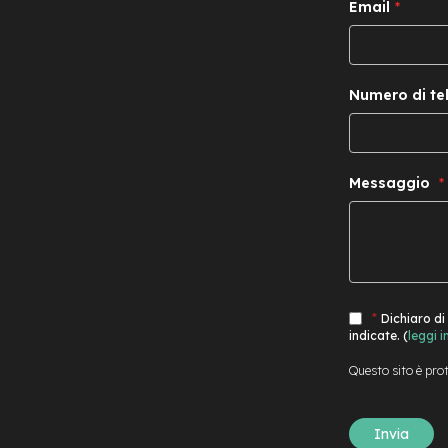
Email
Numero di te
Messaggio
Dichiaro di
indicate. (
leggi 
Questo sito è pr
Invia