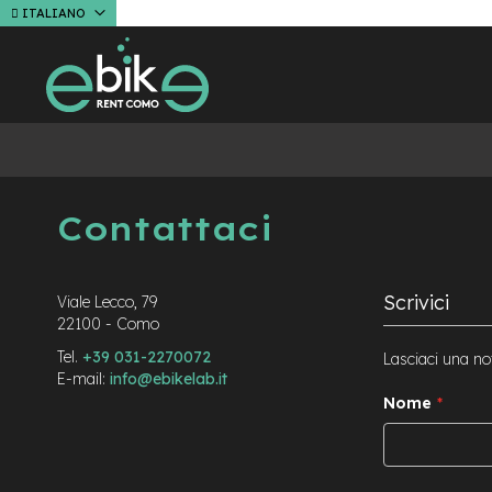
Lingua
Salta
Noleggio
ITALIANO
al
e-
contenuto
Bike
Tour
e
servizi
Accessori
News
Contattaci
Scrivici
Viale Lecco, 79
22100 - Como
Tel.
+39 031-2270072
Lasciaci una not
E-mail:
info@ebikelab.it
Nome