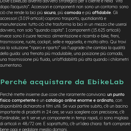
Dove EbikeLab diventa davvero strategico per il cliente è nella “vita
dopo l’acquisto”. Accessori e componenti non sono un contorno: sono
ciò che rende la bici più
sicura
, più
comoda
e più
affidabile
. Gli
accessori (3.019 articoli) coprono trasporto, quotidianità e
manutenzione: tutto ciò che trasforma la bici in un mezzo che userai
davvero, non solo “quando capita”. I componenti (15.625 articoli)
invece sono il cuore tecnico: alimentazione e ricambi e-bike, freni,
trasmissione, ruote, cockpit, selle e reggisella, e molto altro. Qui trovi
sia la soluzione “riparo e riparto” sia l’upgrade che cambia la qualità
della guida: una frenata più modulabile, una posizione più comoda,
una trasmissione più fluida, un’affidabilità più alta quando i chilometri
aumentano.
Perché acquistare da EbikeLab
Perché mette insieme due cose che raramente convivono:
un punto
fisico competente
e un
catalogo online enorme e ordinato
, con
disponibilità dichiarata e filtri utili. Se vuoi partire subito, c’è un bacino
importante di prodotti in 24 ore; se vuoi scegliere con precisione, c’è
l’ordinabile; se ti serve un componente in tempi rapidi, ci sono migliaia
di articoli in 48/72 ore. E soprattutto, c’è un’idea chiara: farti comprare
bene oggi e pedalare meglio domani.