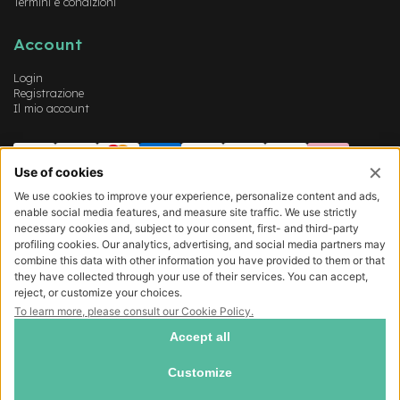
Termini e condizioni
Account
Login
Registrazione
Il mio account
COMO EXPERT SRL - Sede legale viale Lecco 77, Como (22100) - Cap. Soc.
540.000 € - P.IVA/CF 03372160139 - REA CO-311087 -
Privacy policy
-
Cookie