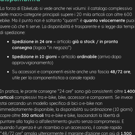
La forza di EbikeLab si vede anche nei volumi: il catalogo complessivo
delle macro-categorie principali supere i 20 mila articoli con oltre 600
ebike. Ma il punto non è soltanto “quanti”: è
quanto velocemente
puoi
avere ciò che ti serve. La disponibilità è trasparente e si legge dai tempi
di spedizione:
Spedizione in 24 ore
= articolo
già a stock / in pronta
consegna
(logica “in negozio”)
Spedizione in 10 giorni
= articolo
ordinabile
(arrivo dopo
approvvigionamento)
Su accessori e componenti esiste anche una fascia
48/72 ore
,
utile per la componentistica a canale rapido
In pratica, le pronte consegne “24 ore” sono già consistenti: oltre
1.400
articoli
complessivi tra e-bike, bike, accessori e componenti. Se invece
stai cercando un modello specifico di bici o e-bike non
immediatamente disponibile, la disponibilità su ordinazione (10 giorni)
copre oltre
350 articoli
tra e-bike e bike, lasciandoti la libertà di
puntare alla taglia o all’allestimento giusto senza compromessi. E
quando l’urgenza è un ricambio o un accessorio, il canale rapido
“48/72 ore” amplia ulteriormente il margine d’azione con più di
1.500