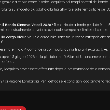
esigenze e a capire come inserire l'acquisto nei tempi corretti del bando.
tuita sul modello più adatto alla tua attività e sulle tempistiche del B
n il Bando Rinnova Veicoli 2026?
Il contributo a fondo perduto è di 1
i contestualmente un veicolo aziendale, sempre nel limite del costo di 
ulla cargo bike?
No. Le e-cargo bike sono tra le poche categorie che a
 €.
sentare fino a 4 domande di contributo, quindi fino a 4 e-cargo bike.
6 apre il 3 giugno 2026 sulla piattaforma ReStart di Unioncamere Lomb
nto fondi.
, l'acquisto deve essere effettuato dopo la presentazione della doman
di Regione Lombardia. Per i dettagli e le condizioni aggiornate fa fede 
e on Pinterest