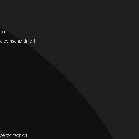
nza.
ipo rischia di farti
istenza tecnica