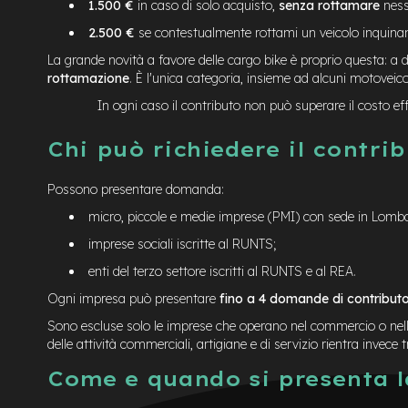
1.500 €
in caso di solo acquisto,
senza rottamare
ness
2.500 €
se contestualmente rottami un veicolo inquinan
La grande novità a favore delle cargo bike è proprio questa: a 
rottamazione
. È l'unica categoria, insieme ad alcuni motoveico
In ogni caso il contributo non può superare il costo effet
Chi può richiedere il contri
Possono presentare domanda:
micro, piccole e medie imprese (PMI) con sede in Lomba
imprese sociali iscritte al RUNTS;
enti del terzo settore iscritti al RUNTS e al REA.
Ogni impresa può presentare
fino a 4 domande di contribut
Sono escluse solo le imprese che operano nel commercio o nell'
delle attività commerciali, artigiane e di servizio rientra invece tr
Come e quando si presenta 