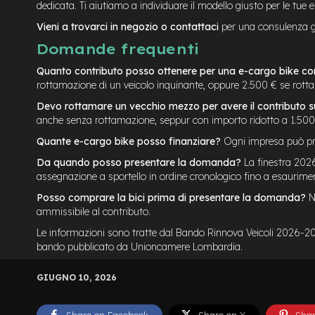
dedicata. Ti aiutiamo a individuare il modello giusto per le tue 
Vieni a trovarci in negozio o contattaci
per una consulenza gra
Domande frequenti
Quanto contributo posso ottenere per una e-cargo bike co
rottamazione di un veicolo inquinante, oppure 2.500 € se rottam
Devo rottamare un vecchio mezzo per avere il contributo s
anche senza rottamazione, seppur con importo ridotto a 1.500
Quante e-cargo bike posso finanziare?
Ogni impresa può pre
Da quando posso presentare la domanda?
La finestra 202
assegnazione a sportello in ordine cronologico fino a esaurime
Posso comprare la bici prima di presentare la domanda?
No
ammissibile al contributo.
Le informazioni sono tratte dal Bando Rinnova Veicoli 2026-2027 
bando pubblicato da Unioncamere Lombardia.
GIUGNO 10, 2026
Share on Facebook
Share on X
Shar