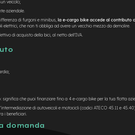
un veicolo;
te aziendale.
differenza di furgoni e minibus,
la e-cargo bike accede al contributo
li elettrici, che non ti obbliga ad avere un vecchio mezzo da demolire.
tivo di acquisto della bici, al netto dell'IVA.
buto
rdia;
o
: significa che puoi finanziare fino a 4 e-cargo bike per la tua flotta azi
intermediazione di autoveicoli e motocicli (codici ATECO 45.11 e 45.40
a i beneficiari.
la domanda