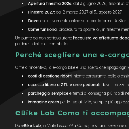
Apertura finestra 2026:
dal 3 giugno 2026, fino al 31 o
Finestra 2027:
dal 2 marzo 2027 al 31 agosto 2027.
Dove:
esclusivamente online sulla piattaforma ReStart 
Come funziona:
procedura "a sportello", in finestre men
Un punto da non sottovalutare:
l'acquisto va effettuato do
perdere il diritto al contributo.
Perché scegliere una e-cargo
Oltre all'incentivo, la e-cargo bike è una scelta che ripaga ogni 
costi di gestione ridotti
: niente carburante, bollo o as
accesso libero a ZTL e aree pedonali
, dove i mezzi tr
parcheggio semplice
e tempi di consegna più rapidi ne
immagine green
per la tua attività, sempre più apprezza
e
Bike Lab Como ti accompag
Da
eBike Lab
, in Viale Lecco 79 a Como, trovi una selezione d