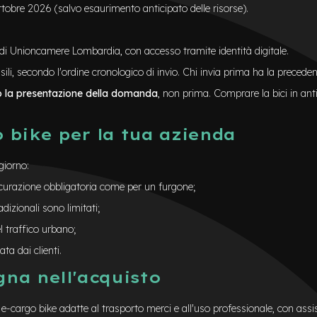
ttobre 2026 (salvo esaurimento anticipato delle risorse).
di Unioncamere Lombardia, con accesso tramite identità digitale.
sili, secondo l'ordine cronologico di invio. Chi invia prima ha la precede
po la presentazione della domanda
, non prima. Comprare la bici in antic
 bike per la tua azienda
giorno:
sicurazione obbligatoria come per un furgone;
adizionali sono limitati;
l traffico urbano;
ta dai clienti.
na nell'acquisto
i e-cargo bike adatte al trasporto merci e all'uso professionale, con ass