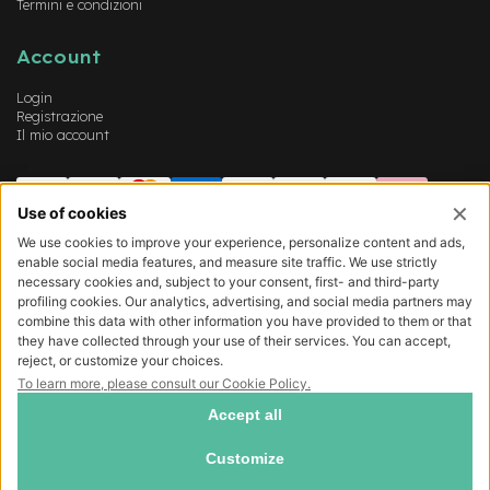
Termini e condizioni
Account
Login
Registrazione
Il mio account
COMO EXPERT SRL - Sede legale viale Lecco 77, Como (22100) - Cap. Soc.
540.000 € - P.IVA/CF 03372160139 - REA CO-311087 -
Privacy policy
-
Cookie